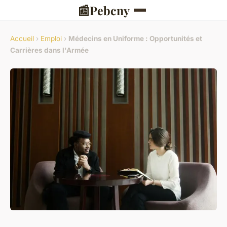
📰
Pebcny
Accueil
›
Emploi
›
Médecins en Uniforme : Opportunités et
Carrières dans l'Armée