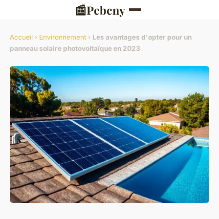
📰
Pebcny
Accueil
›
Environnement
›
Les avantages d'opter pour un
panneau solaire photovoltaïque en 2023