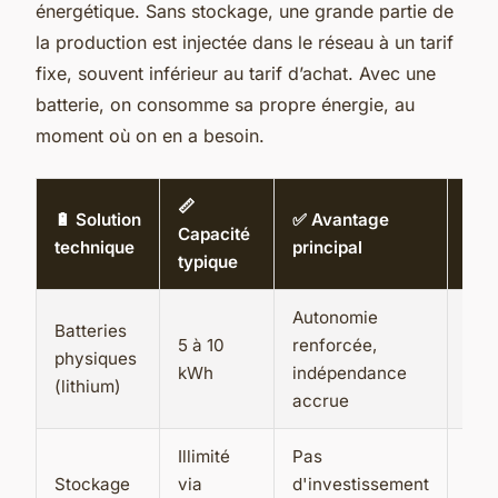
énergétique. Sans stockage, une grande partie de
la production est injectée dans le réseau à un tarif
fixe, souvent inférieur au tarif d’achat. Avec une
batterie, on consomme sa propre énergie, au
moment où on en a besoin.
📏
🔋 Solution
✅ Avantage
Capacité
🏠 
technique
principal
typique
Autonomie
Batteries
Foy
5 à 10
renforcée,
physiques
max
kWh
indépendance
(lithium)
l'a
accrue
Illimité
Pas
Util
Stockage
via
d'investissement
pon