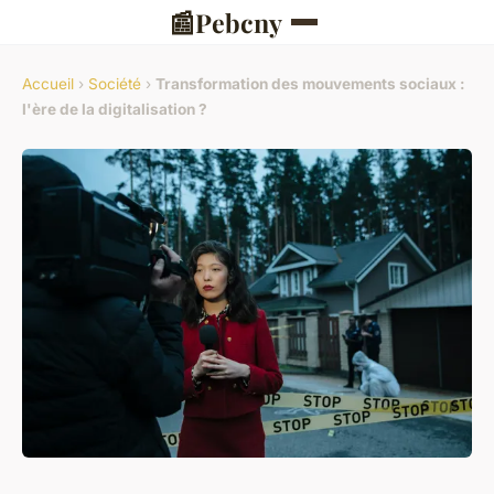
📰
Pebcny
Accueil
›
Société
›
Transformation des mouvements sociaux :
l'ère de la digitalisation ?