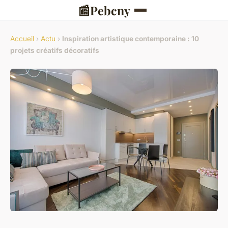
📰
Pebcny
Accueil
›
Actu
›
Inspiration artistique contemporaine : 10
projets créatifs décoratifs